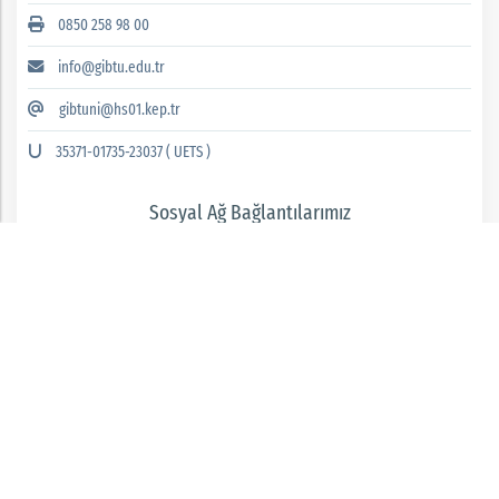
0850 258 98 00
info@gibtu.edu.tr
gibtuni@hs01.kep.tr
35371-01735-23037 ( UETS )
Sosyal Ağ Bağlantılarımız
GAZİANTEP İSLAM BİLİM VE TEKNOLOJİ ÜNİVERSİTESİ 2026 © tüm hakları