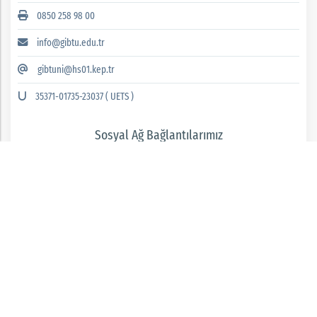
0850 258 98 00
info@gibtu.edu.tr
gibtuni@hs01.kep.tr
35371-01735-23037 ( UETS )
Sosyal Ağ Bağlantılarımız
GAZİANTEP İSLAM BİLİM VE TEKNOLOJİ ÜNİVERSİTESİ 2026 © tüm hakları