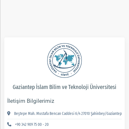
rım
ım
Gaziantep İslam Bilim ve Teknoloji Üniversitesi
İletişim Bilgilerimiz
Beştepe Mah. Mustafa Bencan Caddesi 6/4 27010 Şahinbey/Gaziantep
+90 342 909 75 00 - 20