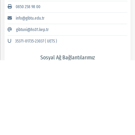
0850 258 98 00
info@gibtu.edu.tr
gibtuni@hs01.kep.tr
35371-01735-23037 ( UETS )
Sosyal Ağ Bağlantılarımız
GAZİANTEP İSLAM BİLİM VE TEKNOLOJİ ÜNİVERSİTESİ 2026 © tüm hakları