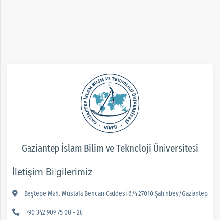
rım
ım
Gaziantep İslam Bilim ve Teknoloji Üniversitesi
İletişim Bilgilerimiz
Beştepe Mah. Mustafa Bencan Caddesi 6/4 27010 Şahinbey/Gaziantep
+90 342 909 75 00 - 20