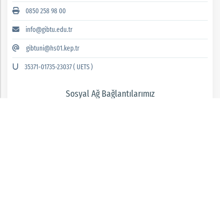
0850 258 98 00
info@gibtu.edu.tr
gibtuni@hs01.kep.tr
35371-01735-23037 ( UETS )
Sosyal Ağ Bağlantılarımız
GAZİANTEP İSLAM BİLİM VE TEKNOLOJİ ÜNİVERSİTESİ 2026 © tüm hakları