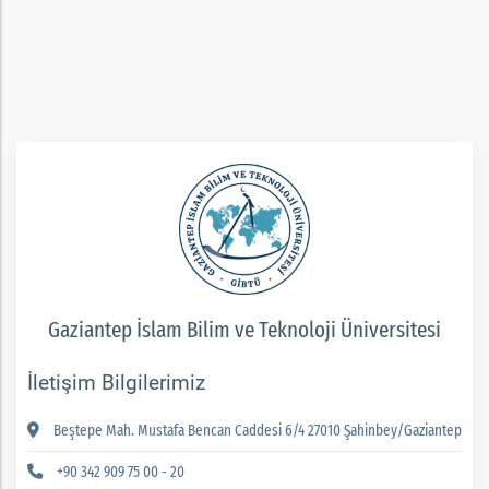
rım
ım
Gaziantep İslam Bilim ve Teknoloji Üniversitesi
İletişim Bilgilerimiz
Beştepe Mah. Mustafa Bencan Caddesi 6/4 27010 Şahinbey/Gaziantep
+90 342 909 75 00 - 20