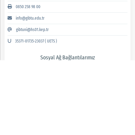
0850 258 98 00
info@gibtu.edu.tr
gibtuni@hs01.kep.tr
35371-01735-23037 ( UETS )
Sosyal Ağ Bağlantılarımız
GAZİANTEP İSLAM BİLİM VE TEKNOLOJİ ÜNİVERSİTESİ 2026 © tüm hakları