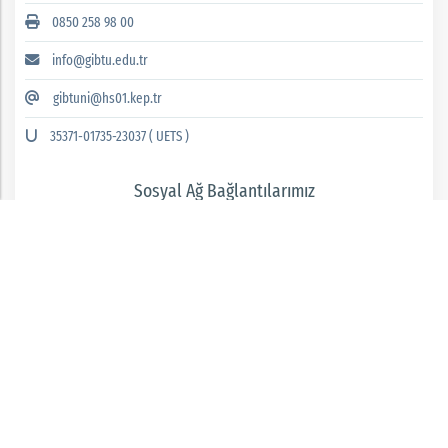
0850 258 98 00
info@gibtu.edu.tr
gibtuni@hs01.kep.tr
35371-01735-23037 ( UETS )
Sosyal Ağ Bağlantılarımız
GAZİANTEP İSLAM BİLİM VE TEKNOLOJİ ÜNİVERSİTESİ 2026 © tüm hakları