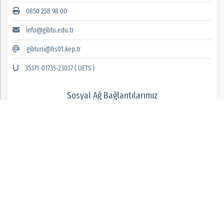
0850 258 98 00
info@gibtu.edu.tr
gibtuni@hs01.kep.tr
35371-01735-23037 ( UETS )
Sosyal Ağ Bağlantılarımız
GAZİANTEP İSLAM BİLİM VE TEKNOLOJİ ÜNİVERSİTESİ 2026 © tüm hakları