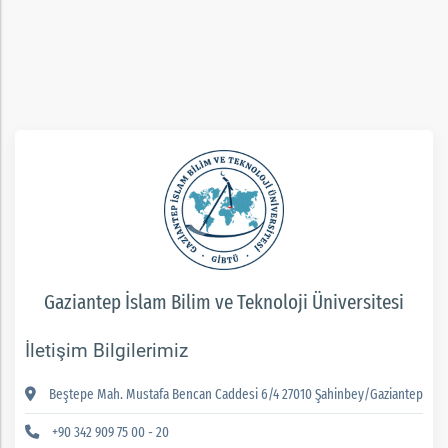
rım
ım
Gaziantep İslam Bilim ve Teknoloji Üniversitesi
İletişim Bilgilerimiz
Beştepe Mah. Mustafa Bencan Caddesi 6/4 27010 Şahinbey/Gaziantep
+90 342 909 75 00 - 20