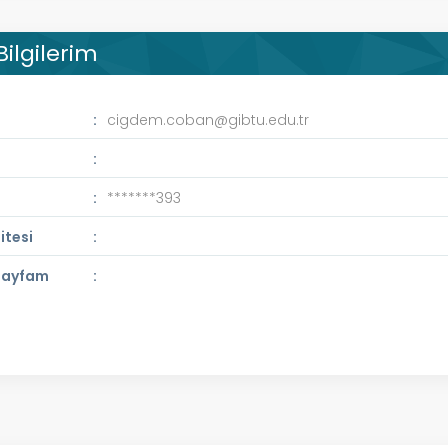
Bilgilerim
cigdem.coban@gibtu.edu.tr
a
*******393
itesi
 Sayfam