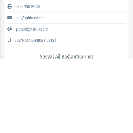
0850 258 98 00
info@gibtu.edu.tr
gibtuni@hs01.kep.tr
35371-01735-23037 ( UETS )
Sosyal Ağ Bağlantılarımız
GAZİANTEP İSLAM BİLİM VE TEKNOLOJİ ÜNİVERSİTESİ 2026 © tüm hakları