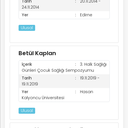
Tarih
20.11.2014 -
rım
24.11.2014
Yer
Edirne
ım
Ulusal
Betül Kaplan
İçerik
3. Halk Sağlığı
Günleri Çocuk Sağlığı Sempozyumu
Tarih
19.11.2019 -
19.11.2019
Yer
Hasan
Kalyoncu Üniversitesi
Ulusal