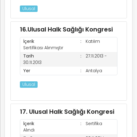
Ulusal
16.Ulusal Halk Sağlığı Kongresi
İçerik
Katılım
Sertifikası Alınmıştır
Tarih
27.11.2013 -
30.11.2013
k
Yer
Antalya
Ulusal
nem
17. Ulusal Halk Sağlığı Kongresi
arım
İçerik
Sertifika
Alındı