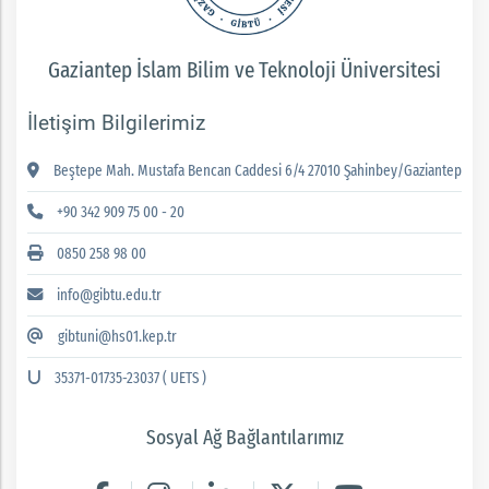
Gaziantep İslam Bilim ve Teknoloji Üniversitesi
İletişim Bilgilerimiz
Beştepe Mah. Mustafa Bencan Caddesi 6/4 27010 Şahinbey/Gaziantep
+90 342 909 75 00 - 20
0850 258 98 00
info@gibtu.edu.tr
gibtuni@hs01.kep.tr
35371-01735-23037 ( UETS )
Sosyal Ağ Bağlantılarımız