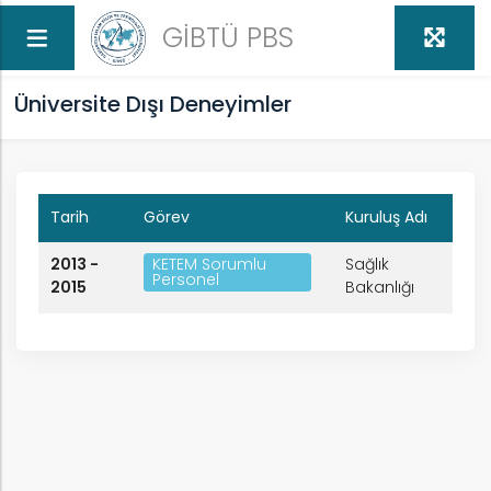
GİBTÜ PBS
Üniversite Dışı Deneyimler
Tarih
Görev
Kuruluş Adı
KETEM Sorumlu
2013 -
Sağlık
Personel
2015
Bakanlığı