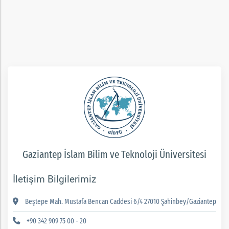
rım
ım
Gaziantep İslam Bilim ve Teknoloji Üniversitesi
İletişim Bilgilerimiz
Beştepe Mah. Mustafa Bencan Caddesi 6/4 27010 Şahinbey/Gaziantep
+90 342 909 75 00 - 20