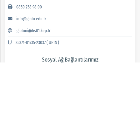
0850 258 98 00
info@gibtu.edu.tr
gibtuni@hs01.kep.tr
35371-01735-23037 ( UETS )
Sosyal Ağ Bağlantılarımız
GAZİANTEP İSLAM BİLİM VE TEKNOLOJİ ÜNİVERSİTESİ 2026 © tüm hakları