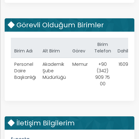
Görevli Olduğum Birimler
Birim
Birim Adı
Alt Birim
Görev
Telefon
Dahili
nem
Personel
Akademik
Memur
+90
1609
Daire
Şube
(342)
arım
Başkanlığı
Müdürlüğü
909 75
00
rım
ım
İletişim Bilgilerim