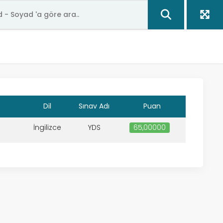
Dil
Sınav Adı
Puan
İngilizce
YDS
65,00000