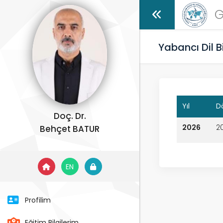
G
Yabancı Dil B
Yıl
D
Doç. Dr.
2026
20
Behçet BATUR
EN
Profilim
Eğitim Bilgilerim