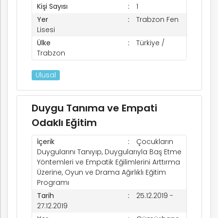
Kişi Sayısı
1
Yer
Trabzon Fen
Lisesi
Ülke
Türkiye /
Trabzon
Ulusal
k
Duygu Tanıma ve Empati
Odaklı Eğitim
İçerik
Çocukların
nem
Duygularını Tanıyıp, Duygularıyla Baş Etme
Yöntemleri ve Empatik Eğilimlerini Arttırma
Üzerine, Oyun ve Drama Ağırlıklı Eğitim
arım
Programı
Tarih
25.12.2019 -
27.12.2019
rım