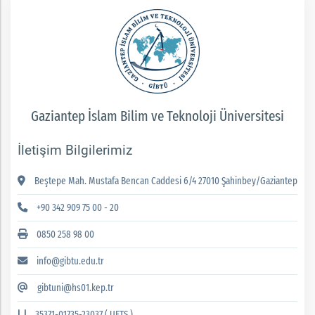
Gaziantep İslam Bilim ve Teknoloji Üniversitesi
İletişim Bilgilerimiz
Beştepe Mah. Mustafa Bencan Caddesi 6/4 27010 Şahinbey/Gaziantep
+90 342 909 75 00 - 20
0850 258 98 00
info@gibtu.edu.tr
gibtuni@hs01.kep.tr
35371-01735-23037 ( UETS )