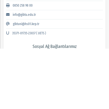
0850 258 98 00
info@gibtu.edu.tr
gibtuni@hs01.kep.tr
35371-01735-23037 ( UETS )
Sosyal Ağ Bağlantılarımız
GAZİANTEP İSLAM BİLİM VE TEKNOLOJİ ÜNİVERSİTESİ 2026 © tüm hakları