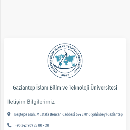
ım
Gaziantep İslam Bilim ve Teknoloji Üniversitesi
İletişim Bilgilerimiz
Beştepe Mah. Mustafa Bencan Caddesi 6/4 27010 Şahinbey/Gaziantep
+90 342 909 75 00 - 20