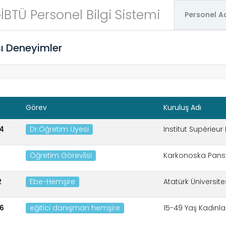
İBTÜ Personel Bilgi Sistemi
şı Deneyimler
Görev
Kuruluş Adı
4
Dr.Öğretim Üyesi
Institut Supérie
Öğretim Görevlisi
Karkonoska Pans
2
Ebe-Hemşire
Atatürk Üniversit
6
eğitici danışman hemşire
15-49 Yaş Kadınla