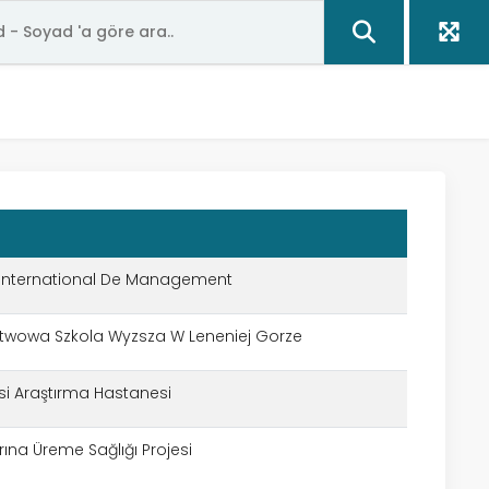
ur International De Management
twowa Szkola Wyzsza W Leneniej Gorze
esi Araştırma Hastanesi
rına Üreme Sağlığı Projesi