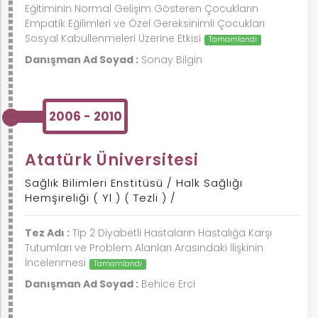
Eğitiminin Normal Gelişim Gösteren Çocukların
Empatik Eğilimleri ve Özel Gereksinimli Çocukları
Sosyal Kabullenmeleri Üzerine Etkisi
Tamamlandı
Danışman Ad Soyad :
Sonay Bilgin
2006 - 2010
k
Atatürk Üniversitesi
Sağlık Bilimleri Enstitüsü / Halk Sağlığı
Hemşireliği ( Yl ) ( Tezli ) /
nem
Tez Adı :
Tip 2 Diyabetli Hastaların Hastalığa Karşı
Tutumları ve Problem Alanları Arasındaki İlişkinin
arım
İncelenmesi
Tamamlandı
Danışman Ad Soyad :
Behice Erci
rım