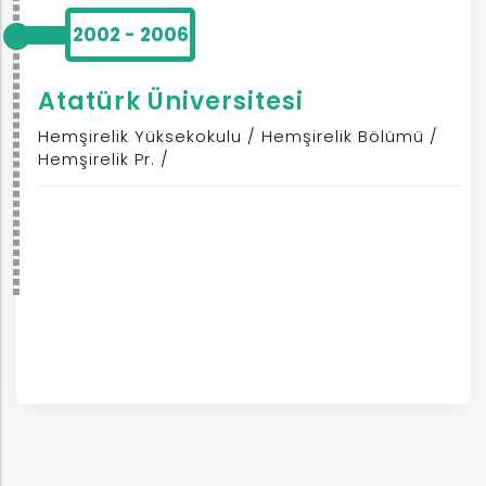
2002 - 2006
ım
Atatürk Üniversitesi
Hemşirelik Yüksekokulu / Hemşirelik Bölümü /
Hemşirelik Pr. /