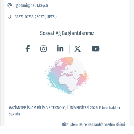
gibtuni@hs01.kep.tr
35371-01735-23037 ( UETS )
Sosyal Ağ Bağlantılarımız
GAZİANTEP İSLAM BİLİM VE TEKNOLOJİ ÜNİVERSİTESİ 2026 © tüm hakları
saklıdır
Bilgi İşlem Daire Başkanlığı Yazılım Birimi