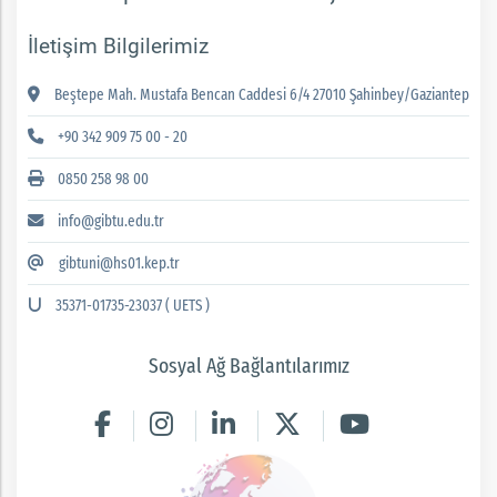
İletişim Bilgilerimiz
Beştepe Mah. Mustafa Bencan Caddesi 6/4 27010 Şahinbey/Gaziantep
+90 342 909 75 00 - 20
0850 258 98 00
info@gibtu.edu.tr
gibtuni@hs01.kep.tr
35371-01735-23037 ( UETS )
Sosyal Ağ Bağlantılarımız