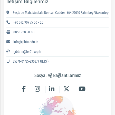
İletişim Bilgilerimiz
Beştepe Mah. Mustafa Bencan Caddesi 6/4 27010 Şahinbey/Gaziantep
+90 342 909 75 00 - 20
0850 258 98 00
info@gibtu.edu.tr
gibtuni@hs01.kep.tr
35371-01735-23037 ( UETS )
Sosyal Ağ Bağlantılarımız