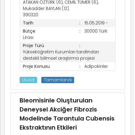
ATAKAN ÖZTÜRK (6), CEMİL TÜMER (6),
Mukadder BAYLAN (12)
390320
Tarih
15.05.2019 -
Bütçe
30000 Türk
Lirası
Proje Türü
Yükseköğretim Kurumları tarafından
destekli bilimsel araştırma projesi
Proje Konusu
Adipokinler
k
Ulusal
Tamamlandı
nem
Bleomisinle Oluşturulan
Deneysel Akciğer Fibrozis
Modelinde Tarantula Cubensis
arım
Ekstraktının Etkileri