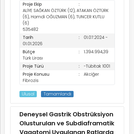
rım
Proje Ekip
ALİYE SAĞKAN ÖZTÜRK (12), ATAKAN ÖZTÜRK
(6), Hamdi OĞUZMAN (6), TUNCER KUTLU
ım
(6)
535482
Tarih
01.07.2024 -
01.01.2026
Bütçe
1.394.994,39
Türk Lirası
Proje Türü
-Tübitak 1001
Proje Konusu
Akciğer
Fibrozis
Ulusal
Tamamlandı
Deneysel Gastrik Obstrüksiyon
Olusturulan ve Subdiaframatik
Vagatomi Uygulanan Ratlarda