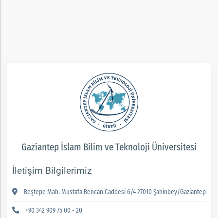
rım
ım
Gaziantep İslam Bilim ve Teknoloji Üniversitesi
İletişim Bilgilerimiz
Beştepe Mah. Mustafa Bencan Caddesi 6/4 27010 Şahinbey/Gaziantep
+90 342 909 75 00 - 20