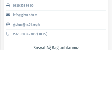
0850 258 98 00
info@gibtu.edu.tr
gibtuni@hs01.kep.tr
35371-01735-23037 ( UETS )
Sosyal Ağ Bağlantılarımız
GAZİANTEP İSLAM BİLİM VE TEKNOLOJİ ÜNİVERSİTESİ 2026 © tüm hakları