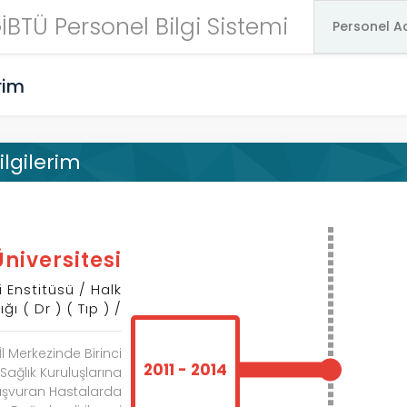
İBTÜ Personel Bilgi Sistemi
rim
ilgilerim
Üniversitesi
i Enstitüsü / Halk
ığı ( Dr ) ( Tıp ) /
İl Merkezinde Birinci
2011 - 2014
ağlık Kuruluşlarına
şvuran Hastalarda