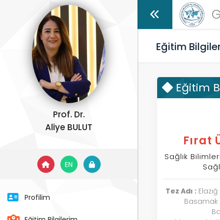
G
Eğitim Bilgile
Eğitim B
Prof. Dr.
Aliye BULUT
Fırat 
Sağlık Bilimler
EN
Sağl
Tez Adı :
Elazığ 
Profilim
Basamak S
Ba
Eğitim Bilgilerim