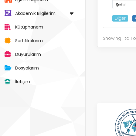
Şehir
Akademik Bilgilerim
Diğer
Kütüphanem
Showing 1 to 1 of
Sertifikalarım
Duyurularım
Dosyalarım
İletişim