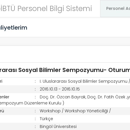
İBTÜ Personel Bilgi Sistemi
liyetlerim
lararası Sosyal Bilimler Sempozyumu- Oturum
ri
I. Uluslararası Sosyal Bilimler Sempozyumu / 
2016.10.13 - 2016.10.15
enler
Doç. Dr. Özcan Bayrak, Doç. Dr. Fatih Özek ,yr
Sempozyum Düzenleme Kurulu )
ürü
Workshop / Workshop Yöneticiliği /
Türkçe
Bingöl Üniversitesi