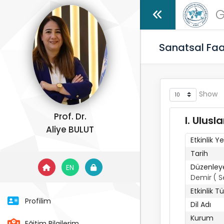
G
Sanatsal Faa
Show
Prof. Dr.
I. Ulus
Aliye BULUT
Etkinlik Ye
Tarih
Düzenley
EN
Demir ( 
Etkinlik T
Profilim
Dil Adı
Kurum
Eğitim Bilgilerim