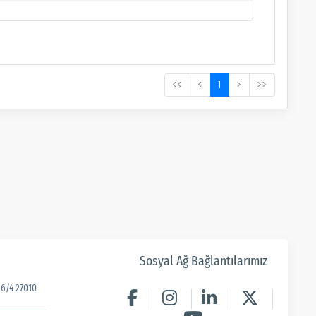
<<
<
1
>
>>
Sosyal Ağ Bağlantılarımız
6/4 27010