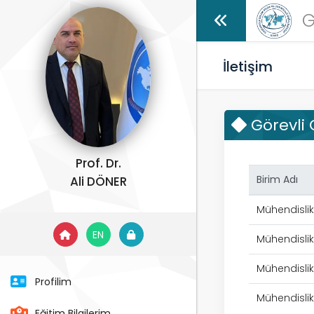
G
İletişim
Görevli
Prof. Dr.
Birim Adı
Ali DÖNER
Mühendislik
EN
Mühendislik 
Mühendislik 
Profilim
Mühendislik 
Eğitim Bilgilerim