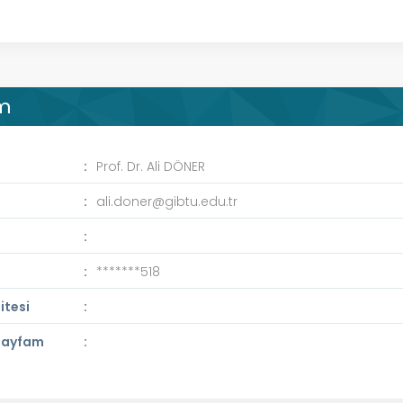
im
Prof. Dr. Ali DÖNER
ali.doner@gibtu.edu.tr
a
*******518
itesi
 Sayfam