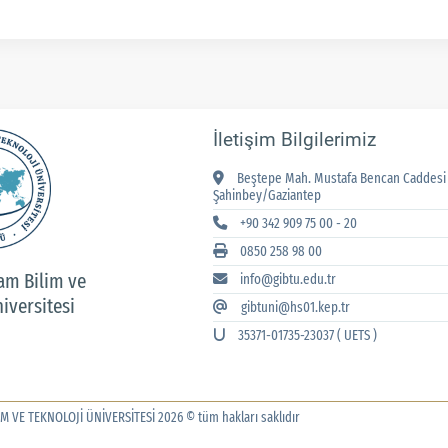
İletişim Bilgilerimiz
Beştepe Mah. Mustafa Bencan Caddesi 
Şahinbey/Gaziantep
+90 342 909 75 00 - 20
0850 258 98 00
am Bilim ve
info@gibtu.edu.tr
iversitesi
gibtuni@hs01.kep.tr
35371-01735-23037 ( UETS )
M VE TEKNOLOJİ ÜNİVERSİTESİ 2026 © tüm hakları saklıdır