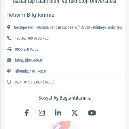
Gaziantep İslam Bilim ve Teknoloji Üniversitesi
İletişim Bilgilerimiz
Beştepe Mah. Mustafa Bencan Caddesi 6/4 27010 Şahinbey/Gaziantep
+90 342 909 75 00 - 20
0850 258 98 00
info@gibtu.edu.tr
gibtuni@hs01.kep.tr
35371-01735-23037 ( UETS )
Sosyal Ağ Bağlantılarımız