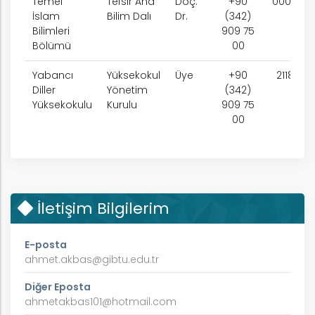
Temel
Tefsir Ana
Doç.
+90
0000
İslam
Bilim Dalı
Dr.
(342)
Bilimleri
909 75
Bölümü
00
Yabancı
Yüksekokul
Üye
+90
2118
Diller
Yönetim
(342)
Yüksekokulu
Kurulu
909 75
00
İletişim Bilgilerim
E-posta
ahmet.akbas@gibtu.edu.tr
Diğer Eposta
ahmetakbas101@hotmail.com