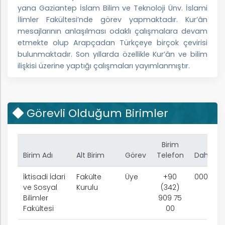
rım
yana Gaziantep İslam Bilim ve Teknoloji Ünv. İslami
İlimler Fakültesi’nde görev yapmaktadır. Kur’ân
mesajlarının anlaşılması odaklı çalışmalara devam
ım
etmekte olup Arapçadan Türkçeye birçok çevirisi
bulunmaktadır. Son yıllarda özellikle Kur’ân ve bilim
ilişkisi üzerine yaptığı çalışmaları yayımlanmıştır.
Ahmet AKBAŞ'ın YÖK Akademik sayfasına ulaşmak
için aşağıdaki linke tıklayınız:
Görevli Olduğum Birimler
https://akademik.yok.gov.tr/AkademikArama/view/viewAuthor.jsp
Birim
Birim Adı
Alt Birim
Görev
Telefon
Dahili
İktisadi İdari
Fakülte
Üye
+90
0000
ve Sosyal
Kurulu
(342)
Bilimler
909 75
Fakültesi
00