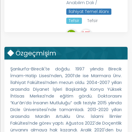
Anabilim Dalı /
İlahiyat Temel Alanı
Tefsir
Tefsir
Özgeçmişim
k
Şanlıurfa-Birecik'te doğdu. 1997 yılında Birecik
İmam-Hatip Lisesi’nden, 2001’de ise Marmara Ünv.
İlahiyat Fakültesi’nden mezun oldu. 2004-2007 yılları
arasında Diyanet İşleri Başkanlığı Konya Yüksek
İhtisas Merkezi’nde eğitim gördü. Doktorasını
nem
“Kur’ân’da İnsanın Mutluluğu” adlı teziyle 2015 yılında
Dicle Üniversitesi'nde tamamladı. 2013-2020 yılları
arım
arasında Mardin Artuklu Ünv. İslami İlimler
Fakültesi’nde görev yaptı. Ağustos 2022'de Doçentlik
ünvanını almaya hak kazandı. Aralık 2020'den bu