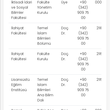
İktisadi İdari
Fakülte
Üye
+90
0000
ve Sosyal
Yönetim
(342)
Bilimler
Kurulu
909 75
Fakültesi
00
İlahiyat
Temel
Doç.
+90
2118
Fakültesi
İslam
Dr.
(342)
Bilimleri
909 75
Bölümü
00
İlahiyat
Fakülte
Doç.
+90
2115
Fakültesi
Kurulu
Dr.
(342)
909 75
00
Lisansüstü
Temel
Doç.
+90
2115
Eğitim
İslam
Dr.
(342)
Enstitüsü
Bilimleri
909 75
Ana Bilim
00
Dalı