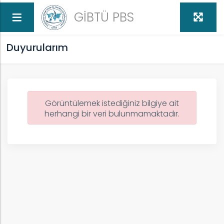
GİBTÜ PBS
Duyurularım
Görüntülemek istediğiniz bilgiye ait
an
herhangi bir veri bulunmamaktadır.