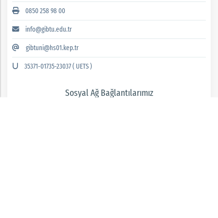
0850 258 98 00
info@gibtu.edu.tr
gibtuni@hs01.kep.tr
35371-01735-23037 ( UETS )
Sosyal Ağ Bağlantılarımız
GAZİANTEP İSLAM BİLİM VE TEKNOLOJİ ÜNİVERSİTESİ 2026 © tüm hakları