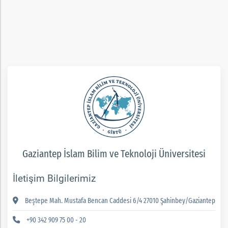
ım
Gaziantep İslam Bilim ve Teknoloji Üniversitesi
İletişim Bilgilerimiz
Beştepe Mah. Mustafa Bencan Caddesi 6/4 27010 Şahinbey/Gaziantep
+90 342 909 75 00 - 20