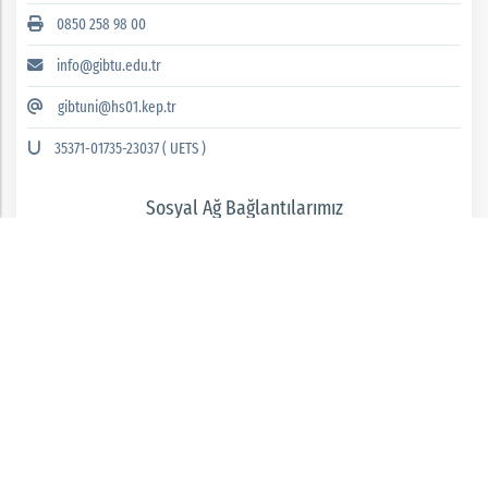
0850 258 98 00
info@gibtu.edu.tr
gibtuni@hs01.kep.tr
35371-01735-23037 ( UETS )
Sosyal Ağ Bağlantılarımız
GAZİANTEP İSLAM BİLİM VE TEKNOLOJİ ÜNİVERSİTESİ 2026 © tüm hakları