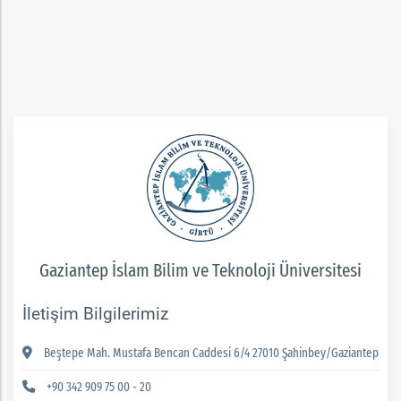
ım
Gaziantep İslam Bilim ve Teknoloji Üniversitesi
İletişim Bilgilerimiz
Beştepe Mah. Mustafa Bencan Caddesi 6/4 27010 Şahinbey/Gaziantep
+90 342 909 75 00 - 20