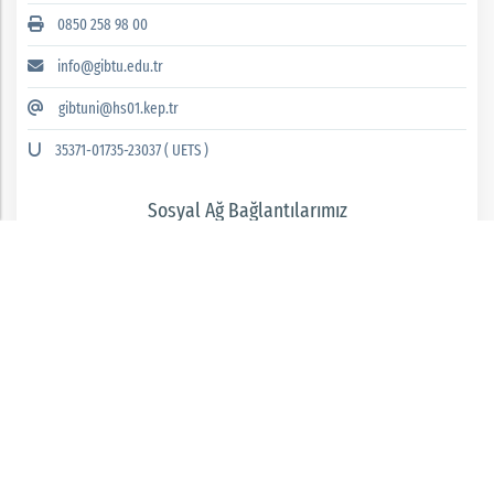
0850 258 98 00
info@gibtu.edu.tr
gibtuni@hs01.kep.tr
35371-01735-23037 ( UETS )
Sosyal Ağ Bağlantılarımız
GAZİANTEP İSLAM BİLİM VE TEKNOLOJİ ÜNİVERSİTESİ 2026 © tüm hakları